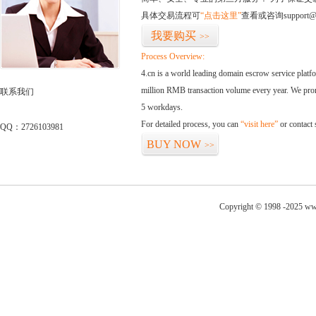
具体交易流程可
“点击这里”
查看或咨询support@
我要购买
>>
Process Overview:
4.cn is a world leading domain escrow service plat
million RMB transaction volume every year. We promi
联系我们
5 workdays.
For detailed process, you can
“visit here”
or contact
QQ：2726103981
BUY NOW
>>
Copyright © 1998 -2025 www