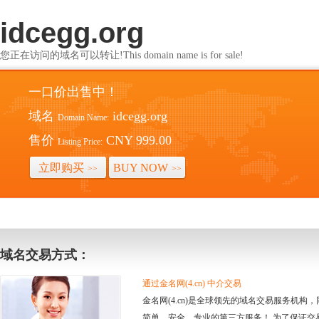
idcegg.org
您正在访问的域名可以转让!This domain name is for sale!
一口价出售中！
域名
idcegg.org
Domain Name:
售价
CNY 999.00
Listing Price:
立即购买
BUY NOW
>>
>>
域名交易方式：
通过金名网(4.cn) 中介交易
金名网(4.cn)是全球领先的域名交易服务机
简单、安全、专业的第三方服务！ 为了保证交